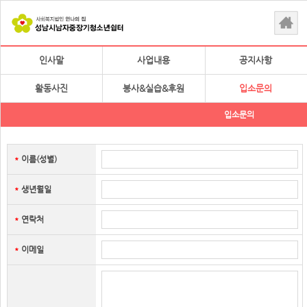
인사말
사업내용
공지사항
활동사진
봉사&실습&후원
입소문의
입소문의
이름(성별)
＊
생년월일
＊
연락처
＊
이메일
＊