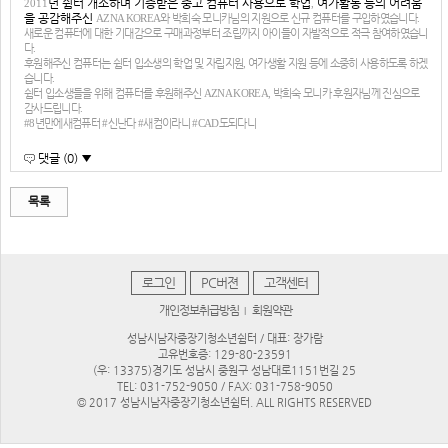
년 쉼터 개소하며 기증받은 중고 컴퓨터 사용으로 학업
여가활동 등의 어려움
2011
,
을 공감해주신
AZNA KOREA
와 박희숙 모니카님의 지원으로 신규 컴퓨터를 구입하였습니다
.
새로운 컴퓨터에 대한 기대감으로 구매과정부터 조립까지 아이들이 자발적으로 적극 참여하였습니
다
.
후원해주신 컴퓨터는 쉼터 입소생의 학업 및 자립지원
,
여가생활 지원 등에 소중히 사용하도록 하겠
습니다
.
쉼터 입소생들을 위해 컴퓨터를 후원해주신
AZNA KOREA,
박희숙 모니카 후원자님께 진심으로
감사드립니다
.
#8
년만에새컴퓨터
#
신난다
#
새컴이라니
#CAD
도되다니
댓글 (0) ▼
목록
로그인
PC버젼
고객센터
개인정보취급방침
회원약관
|
성남시남자중장기청소년쉼터 / 대표: 장가람
고유번호증: 129-80-23591
(우: 13375)경기도 성남시 중원구 성남대로1151번길 25
TEL: 031-752-9050 / FAX: 031-758-9050
© 2017 성남시남자중장기청소년쉼터. ALL RIGHTS RESERVED