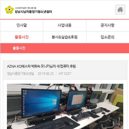
인사말
사업내용
공지사항
활동사진
봉사&실습&후원
입소문의
활동사진
AZNA KOREA와 박희숙 모니카님의 새 컴퓨터 후원
성남시중장기청소년쉼
2019.06.25
|
HIT 5207