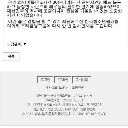
 우리 
희망이들은 2시간 30분이라는 긴 공연시간임에도 불구
하고 웅장한 사운드와 배우들의 진지한 연기에 집중하였으며 
대한민국의 역사에 조금이나마 관심을 기울일 수 있는 소중한 
시간이 되었습니다.
 이런 좋은 경험을 할 수 있게 지원해주신 한국청소년쉼터협
의회와 우리금융그룹에 다시 한 번 감사인사를 드립니다.
댓글 (0) ▼
목록
로그인
PC버젼
고객센터
개인정보취급방침
회원약관
|
성남시남자중장기청소년쉼터 / 대표: 장가람
고유번호증: 129-80-23591
(우: 13375)경기도 성남시 중원구 성남대로1151번길 25
TEL: 031-752-9050 / FAX: 031-758-9050
© 2017 성남시남자중장기청소년쉼터. ALL RIGHTS RESERVED