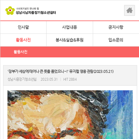
인사말
사업내용
공지사항
활동사진
봉사&실습&후원
입소문의
활동사진
'장부가 세상에 태어나 큰 뜻을 품었으니~!' 뮤지컬 영웅 관람(2023.05.21)
성남시중장기청소년쉼
2023.05.31
|
HIT 2884