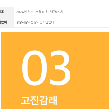
제목
2024년 회보 '서행10호' 발간(2부)
글쓴이
성남시남자중장기청소년쉼터