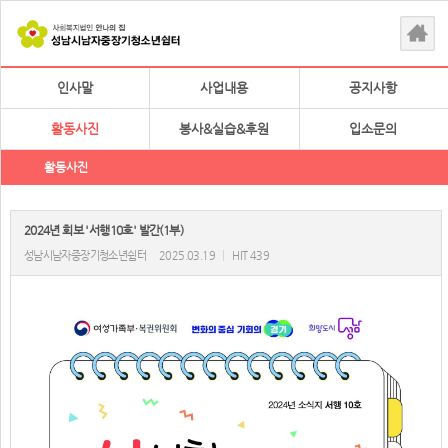
인사말
사업내용
공지사항
활동사진
봉사&실습&후원
입소문의
활동사진
2024년 회보 '서행10호' 발간(1부)
성남시남자중장기청소년쉼터
2025.03.19
|
HIT 439