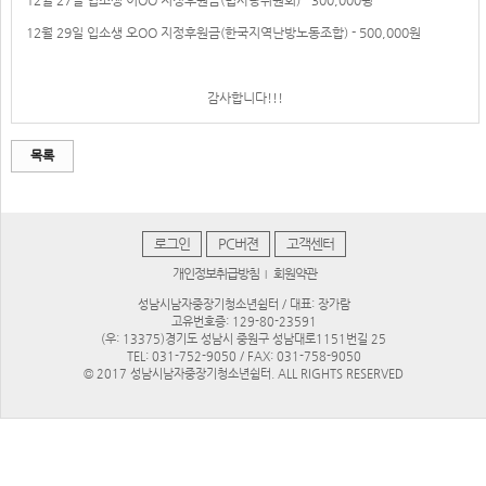
12월 27일 입소생 이OO 지정후원금(법사랑위원회) - 300,000웡
12월 29일 입소생 오OO 지정후원금(한국지역난방노동조합) - 500,000원
감사합니다!!!
목록
로그인
PC버젼
고객센터
개인정보취급방침
회원약관
|
성남시남자중장기청소년쉼터 / 대표: 장가람
고유번호증: 129-80-23591
(우: 13375)경기도 성남시 중원구 성남대로1151번길 25
TEL: 031-752-9050 / FAX: 031-758-9050
© 2017 성남시남자중장기청소년쉼터. ALL RIGHTS RESERVED