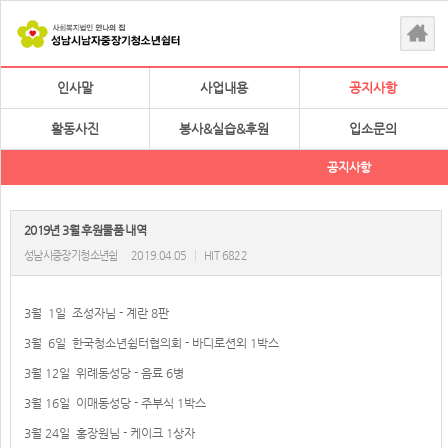
인사말
사업내용
공지사항
활동사진
봉사&실습&후원
입소문의
공지사항
2019년 3월 후원물품 내역
성남시중장기청소년쉼
2019.04.05
|
HIT 6822
3월 1일 조성자님 - 계란 8판
3월 6일 한국청소년쉼터협의회 - 바디로션외 1박스
3월 12일 위례동성당 - 음료 6병
3월 16일 이매동성당 - 주부식 1박스
3월 24일 홍장원님 - 케이크 1상자